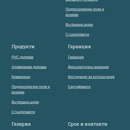
Подпрозоречни поли и
козирки
Вътрешни щори
Стъклопакети
Продукти
Гаранция
PVC дограма
Гаранция
Алуминиева дограма
Допълнителна гаранция
Комарници
Инструкция за есплоатация
Подпрозоречни поли и
Сертификати
козирки
Вътрешни щори
Стъклопакети
Галерия
Срок и контакти