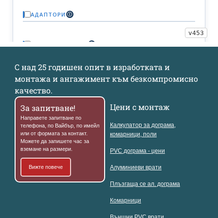
С над 25 годишен опит в изработката и
монтажа и ангажимент към безкомпромисно
качество.
Цени с монтаж
За запитване!
Направете запитване по
Калкулатор за дограма,
телефона, по Вайбър, по имейл
или от формата за контакт.
комарници, поли
Можете да запишете час за
вземане на размери.
PVC дограма - цени
Вижте повече
Алуминиеви врати
Плъзгаща се ал. дограма
Комарници
Външни PVC врати