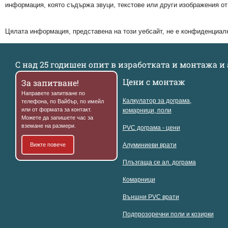
информация, която съдържа звуци, текстове или други изображения от 
Цялата информация, представена на този уебсайт, не е конфиденциалн
С над 25 годишен опит в изработката и монтажа 
Цени с монтаж
За запитване!
Направете запитване по
Калкулатор за дограма,
телефона, по Вайбър, по имейл
или от формата за контакт.
комарници, поли
Можете да запишете час за
вземане на размери.
PVC дограма - цени
Вижте повече
Алуминиеви врати
Плъзгаща се ал. дограма
Комарници
Външни PVC врати
Подпрозоречни поли и козирки