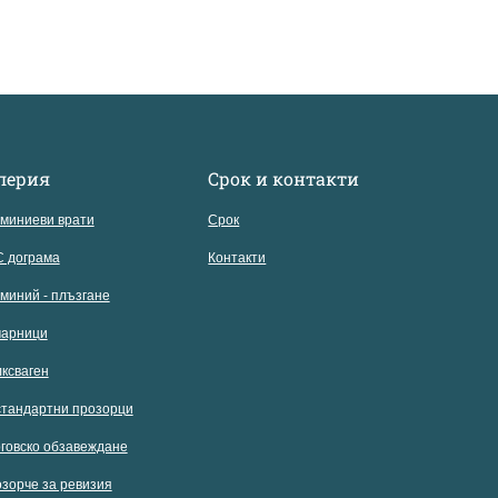
лерия
Срок и контакти
миниеви врати
Срок
 дограма
Контакти
миний - плъзгане
арници
ксваген
тандартни прозорци
говско обзавеждане
зорче за ревизия