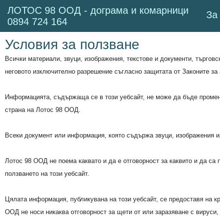
ЛОТОС 98 ООД - дограма и комарници
За
0894 724 164
Условия за ползване
Всички материали, звуци, изображения, текстове и документи, търговс
неговото изключително разрешение съгласно защитата от Законите за 
Информацията, съдържаща се в този уебсайт, не може да бъде променя
страна на Лотос 98 ООД.
Всеки документ или информация, която съдържа звуци, изображения ил
Лотос 98 ООД
не поема каквато и да е отговорност за каквито и да са
ползването на този уебсайт.
Цялата информация, публикувана на този уебсайт, се предоставя на край
ООД
не носи никаква отговорност за щети от или заразяване с вируси,