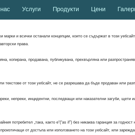
 нас
Услуги
Продукти
Цени
Галер
ки марки и всички останали концепции, които се съдържат в този уебсай
авторски права.
на, копирана, продавана, публикувана, прехвърляна или разпространява
и текстове от този уебсайт, не се разрешава да бъде продаван или раз
 преки, непреки, инцидентни, последващи или наказателни загуби, щети и
ния потребител „така, както е“(“as if”) без никаква гаранция за годнос
 произтичащи от достъпа или използването на този уебсайт, или зареждан