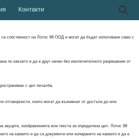
ия
Контакти
т са собственост на
Лотос 98 ООД
и могат да бъдат използвани само с
на по какъвто и да е друг начин без изключителното разрешение от
пространяван с цел печалба.
ли отговорности, които могат да възникнат от достъпа до или
т на звуците, изображенията или текста за определена цел.
Лотос 98
ето на каквито и да са документи или копирането на каквато и да е