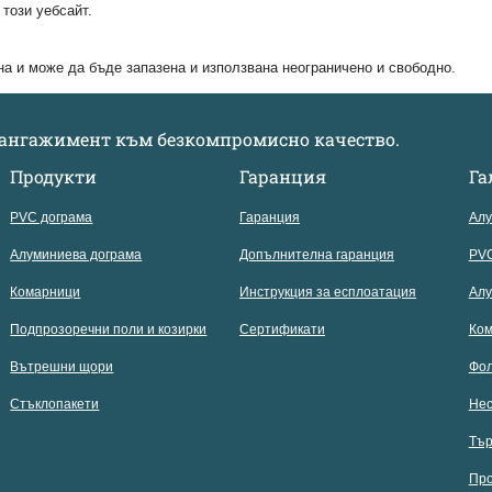
този уебсайт.
а и може да бъде запазена и използвана неограничено и свободно.
и ангажимент към безкомпромисно качество.
Продукти
Гаранция
Га
PVC дограма
Гаранция
Алу
Алуминиева дограма
Допълнителна гаранция
PVC
Комарници
Инструкция за есплоатация
Алу
Подпрозоречни поли и козирки
Сертификати
Ком
Вътрешни щори
Фол
Стъклопакети
Нес
Тър
Про