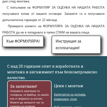
дни след монтажа.
С попълване на ФОРМУЛЯР ЗА ОЦЕНКА НА НАШАТА РАБОТА
получавате копие от вашите отговори. Запазете го и получавате
допълнителна гаранция от 12 месеца.
Проверете копието на ФОРМУЛЯРА ЗА ОЦЕНКА НА НАШАТА
РАБОТА да не е попаднало в папка СПАМ на вашата поща.
Към ФОРМУЛЯРА!
Инструкция за
есплоатация!
С над 25 годишен опит в изработката и
монтажа и ангажимент към безкомпромисно
качество.
Цени с монтаж
За запитване!
Направете запитване по
Калкулатор за дограма,
телефона, по Вайбър, по имейл
или от формата за контакт.
комарници, поли
Можете да запишете час за
вземане на размери.