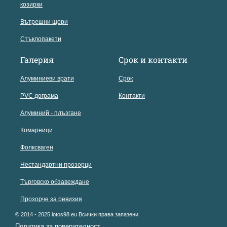
козирки
Вътрешни щори
Стъклопакети
Галерия
Срок и контакти
Алуминиеви врати
Срок
PVC дограма
Контакти
Алуминий - плъзгане
Комарници
Фолксваген
Нестандартни прозорци
Търговско обзавеждане
Прозорче за ревизия
© 2014 - 2025 lotos98.eu Всички права запазени
Политика за поверителност