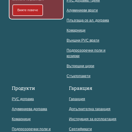
PVC дограма - цени
Вижте повече
Алуминиеви врати
Плъзгаща се ал. дограма
Комарници
Външни PVC врати
Подпрозоречни поли и
козирки
Вътрешни щори
Стъклопакети
Продукти
Гаранция
PVC дограма
Гаранция
Алуминиева дограма
Допълнителна гаранция
Комарници
Инструкция за есплоатация
Подпрозоречни поли и
Сертификати